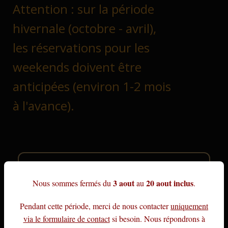
Attention : sur la période
hivernale (octobre - avril),
les réservations pour les
weekends doivent être
anticipées (environ 1-2 mois
à l'avance).
3 aout
20 aout inclus
Nous sommes fermés du
au
.
Bon cadeau
Achetez un bon cadeau d'un montant donné,
utilisable pour toute réservation future.
générique
Pendant cette période, merci de nous contacter
uniquement
via le formulaire de contact
si besoin. Nous répondrons à