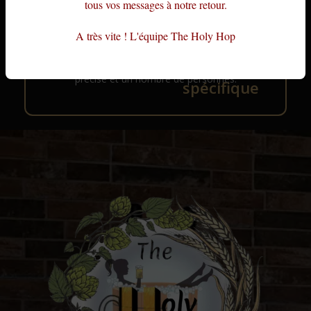
tous vos messages à notre retour.
A très vite ! L'équipe The Holy Hop
Bon cadeau
Achetez un bon cadeau pour une prestation
précise et un nombre de personnes.
spécifique