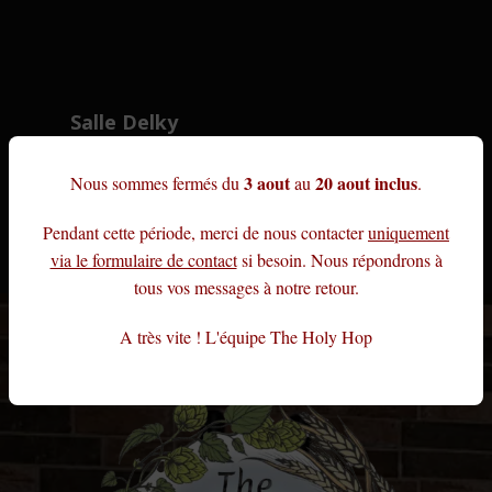
Salle Delky
3 aout
20 aout inclus
Nous sommes fermés du
au
.
SUIVANT →
Pendant cette période, merci de nous contacter
uniquement
via le formulaire de contact
si besoin. Nous répondrons à
tous vos messages à notre retour.
A très vite ! L'équipe The Holy Hop