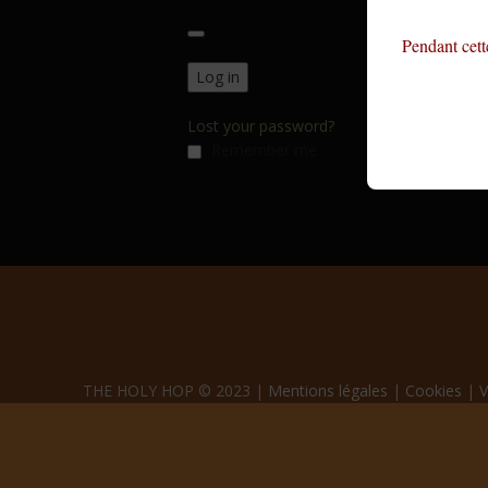
Pendant cett
Log in
Lost your password?
Remember me
THE HOLY HOP © 2023 |
Mentions légales
|
Cookies
|
V