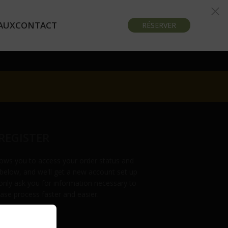
AUX
CONTACT
RÉSERVER
REGISTER
allows you to access your order status and
lds below, and we'll get a new account set up
 only ask you for information necessary to
se process faster and easier.
S’INSCRIRE