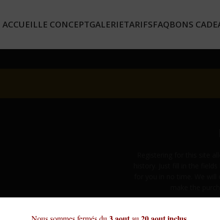
ACCUEIL
LE CONCEPT
GALERIE
TARIFS
FAQ
BONS CADE
Registering for this site 
history. Just fill in the fie
for you in no time. We will
make the purcha
3 aout
20 aout inclus
Nous sommes fermés du
au
.