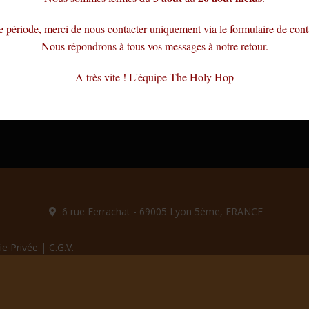
e période, merci de nous contacter
uniquement via le formulaire de cont
Nous répondrons à tous vos messages à notre retour.
A très vite ! L'équipe The Holy Hop
6 rue Ferrachat - 69005 Lyon 5ème, FRANCE
ie Privée
|
C.G.V.